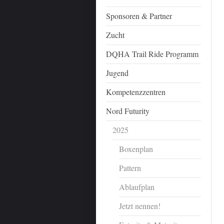
Sponsoren & Partner
Zucht
DQHA Trail Ride Programm
Jugend
Kompetenzzentren
Nord Futurity
2025
Boxenplan
Pattern
Ablaufplan
Jetzt nennen!